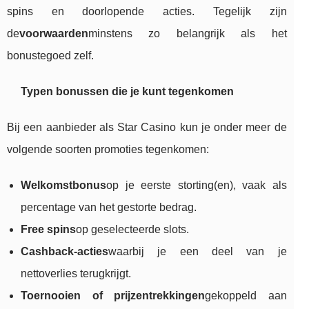
spins en doorlopende acties. Tegelijk zijn
de
voorwaarden
minstens zo belangrijk als het
bonustegoed zelf.
Typen bonussen die je kunt tegenkomen
Bij een aanbieder als Star Casino kun je onder meer de
volgende soorten promoties tegenkomen:
Welkomstbonus
op je eerste storting(en), vaak als
percentage van het gestorte bedrag.
Free spins
op geselecteerde slots.
Cashback-acties
waarbij je een deel van je
nettoverlies terugkrijgt.
Toernooien of prijzentrekkingen
gekoppeld aan