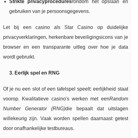
Strikte privacyprocedures
rondom het opslaan en
gebruiken van je persoonsgegevens.
Let bij een casino als Star Casino op duidelijke
privacyverklaringen, herkenbare beveiligingsicons van je
browser en een transparante uitleg over hoe je data
wordt gebruikt.
3. Eerlijk spel en RNG
Of je nu een slot of een tafelspel speelt: eerlijkheid staat
voorop. Kwalitatieve casino's werken met een
Random
Number Generator (RNG)
die bepaalt dat uitslagen
willekeurig zijn. Vaak worden spellen daarnaast getest
door onafhankelijke testbureaus.