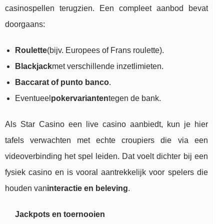
casinospellen terugzien. Een compleet aanbod bevat
doorgaans:
Roulette
(bijv. Europees of Frans roulette).
Blackjack
met verschillende inzetlimieten.
Baccarat of punto banco
.
Eventueel
pokervarianten
tegen de bank.
Als Star Casino een live casino aanbiedt, kun je hier
tafels verwachten met echte croupiers die via een
videoverbinding het spel leiden. Dat voelt dichter bij een
fysiek casino en is vooral aantrekkelijk voor spelers die
houden van
interactie en beleving
.
Jackpots en toernooien