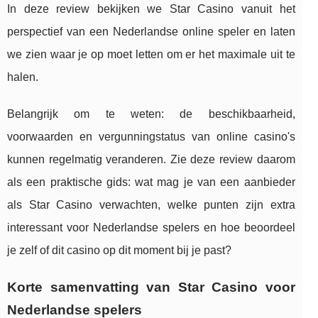
In deze review bekijken we Star Casino vanuit het
perspectief van een Nederlandse online speler en laten
we zien waar je op moet letten om er het maximale uit te
halen.
Belangrijk om te weten: de beschikbaarheid,
voorwaarden en vergunningstatus van online casino's
kunnen regelmatig veranderen. Zie deze review daarom
als een praktische gids: wat mag je van een aanbieder
als Star Casino verwachten, welke punten zijn extra
interessant voor Nederlandse spelers en hoe beoordeel
je zelf of dit casino op dit moment bij je past?
Korte samenvatting van Star Casino voor
Nederlandse spelers