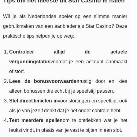
Tips om het meeste uit Star Casino te halen
Wil je als Nederlandse speler op een slimme manier
gebruikmaken van een aanbieder als Star Casino? Deze
praktische tips helpen je op weg:
Controleer altijd de actuele
vergunningstatus
voordat je een account aanmaakt
of stort.
Lees de bonusvoorwaarden
rustig door en kies
alleen bonussen die echt bij je speelstijl passen.
Stel direct limieten in
voor stortingen en speeltijd, ook
als je van jezelf denkt dat je het onder controle hebt.
Test meerdere spellen
om te ontdekken wat je het
leukst vindt, in plaats van je vast te bijten in één slot.