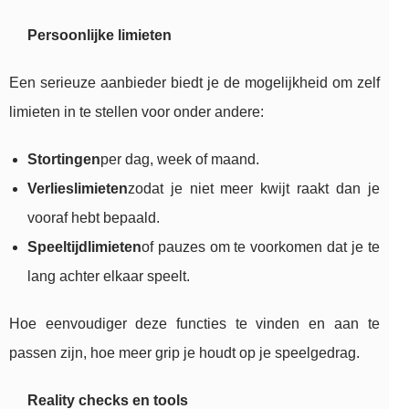
Persoonlijke limieten
Een serieuze aanbieder biedt je de mogelijkheid om zelf
limieten in te stellen voor onder andere:
Stortingen
per dag, week of maand.
Verlieslimieten
zodat je niet meer kwijt raakt dan je
vooraf hebt bepaald.
Speeltijdlimieten
of pauzes om te voorkomen dat je te
lang achter elkaar speelt.
Hoe eenvoudiger deze functies te vinden en aan te
passen zijn, hoe meer grip je houdt op je speelgedrag.
Reality checks en tools