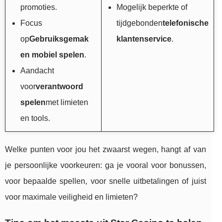
promoties.
Mogelijk beperkte of
Focus
tijdgebonden
telefonische
op
Gebruiksgemak
klantenservice
.
en mobiel spelen
.
Aandacht
voor
verantwoord
spelen
met limieten
en tools.
Welke punten voor jou het zwaarst wegen, hangt af van
je persoonlijke voorkeuren: ga je vooral voor bonussen,
voor bepaalde spellen, voor snelle uitbetalingen of juist
voor maximale veiligheid en limieten?